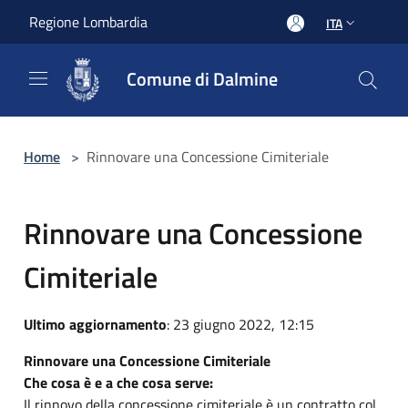
Salta al contenuto principale
Regione Lombardia
ITA
Comune di Dalmine
Home
>
Rinnovare una Concessione Cimiteriale
Rinnovare una Concessione
Cimiteriale
Ultimo aggiornamento
: 23 giugno 2022, 12:15
Rinnovare una Concessione Cimiteriale
Che cosa è e a che cosa serve:
Il rinnovo della concessione cimiteriale è un contratto col