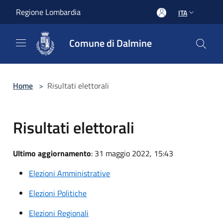
Salta al contenuto principale
Regione Lombardia
ITA
Comune di Dalmine
Home
>
Risultati elettorali
Risultati elettorali
Ultimo aggiornamento
: 31 maggio 2022, 15:43
Elezioni Amministrative
Elezioni Politiche
Elezioni Regionali