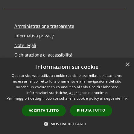
Amministrazione trasparente
Informativa privacy
Note legali
Dichiarazione di accessibilità
×
Piano di miglioramento del sito
Informazioni sui cookie
Questo sito web utilizza cookie tecnici e assimilati strettamente
necessari al corretto funzionamento e alla navigazione del sito,
nonché un cookie tecnico analitico al solo fine di elaborare
informazioni statistiche, aggregate e anonime.
RSS
Copyright © 2026 • Comune di
Per maggiori dettagli, può consultare la cookie policy al seguente
link
Accessibilità
Dalmine • Powered by
Privacy
Municipium
Accesso
•
RIFIUTA TUTTO
ACCETTA TUTTO
Cookie
redazione
Mappa del sito
MOSTRA DETTAGLI