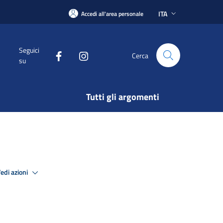
ITA
Accedi all'area personale
Seguici
Cerca
su
Tutti gli argomenti
edi azioni