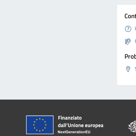
Cont
Prob