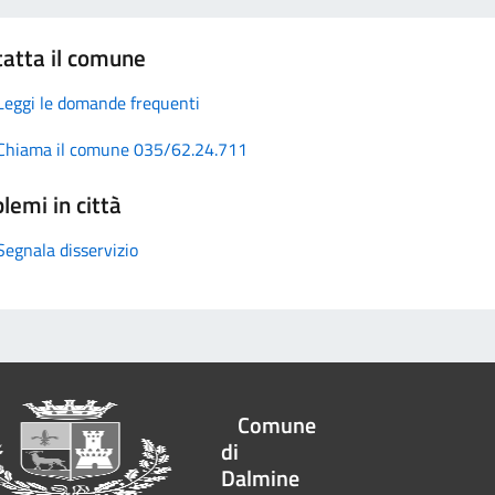
atta il comune
Leggi le domande frequenti
Chiama il comune 035/62.24.711
lemi in città
Segnala disservizio
Comune
di
Dalmine