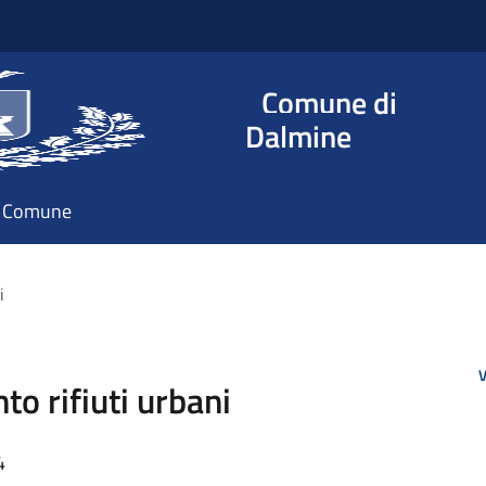
Comune di
Dalmine
il Comune
i
V
to rifiuti urbani
4