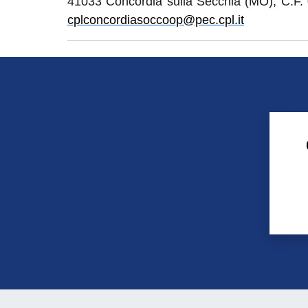
41033
Concordia sulla Secchia (MO), C.F
cplconcordiasoccoop@pec.cpl.it