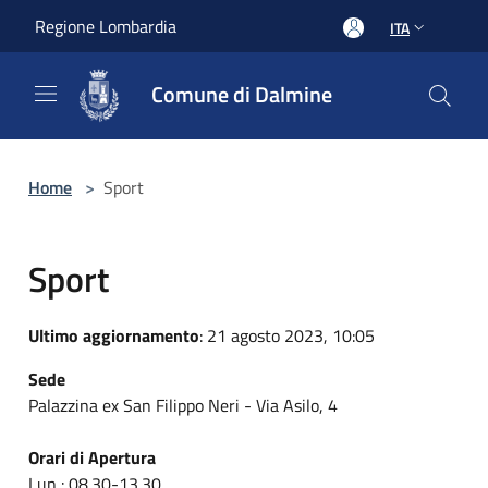
Salta al contenuto principale
Regione Lombardia
ITA
Comune di Dalmine
Home
>
Sport
Sport
Ultimo aggiornamento
: 21 agosto 2023, 10:05
Sede
Palazzina ex San Filippo Neri - Via Asilo, 4
Orari di Apertura
Lun : 08.30-13.30