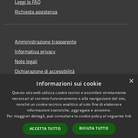
Leggi le FAQ
Richiesta assistenza
Amministrazione trasparente
Informativa privacy
Note legali
Dichiarazione di accessibilità
×
Piano di miglioramento del sito
Informazioni sui cookie
Questo sito web utilizza cookie tecnici e assimilati strettamente
necessari al corretto funzionamento e alla navigazione del sito,
nonché un cookie tecnico analitico al solo fine di elaborare
informazioni statistiche, aggregate e anonime.
RSS
Copyright © 2026 • Comune di
Per maggiori dettagli, può consultare la cookie policy al seguente
link
Accessibilità
Dalmine • Powered by
Privacy
Municipium
Accesso
•
RIFIUTA TUTTO
ACCETTA TUTTO
Cookie
redazione