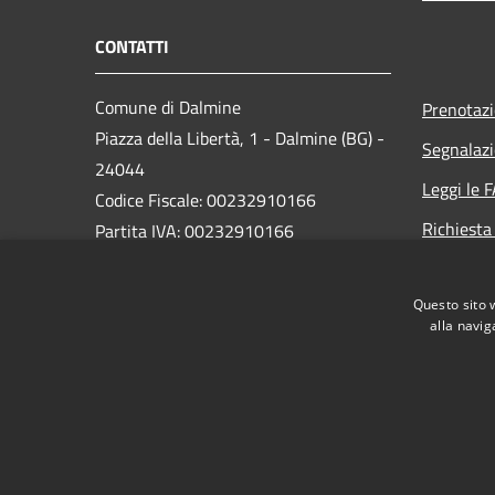
CONTATTI
Comune di Dalmine
Prenotaz
Piazza della Libertà, 1 - Dalmine (BG) -
Segnalazi
24044
Leggi le 
Codice Fiscale: 00232910166
Richiesta
Partita IVA: 00232910166
PEC:
protocollo@pec.comune.dalmine.bg.it
Questo sito 
Centralino Unico: 035/62.24.711
alla navig
RSS
Accessibilità
Privacy
Cookie
Mappa de