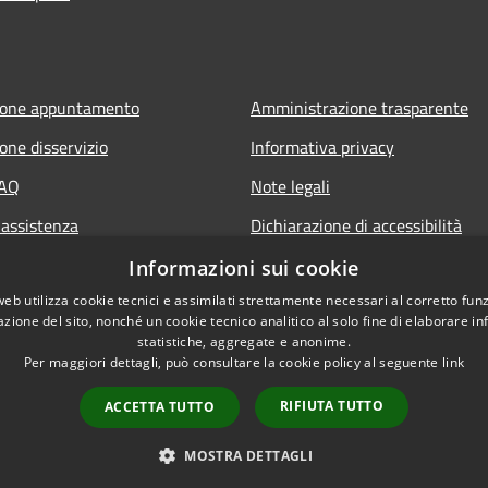
ione appuntamento
Amministrazione trasparente
one disservizio
Informativa privacy
FAQ
Note legali
 assistenza
Dichiarazione di accessibilità
Piano di miglioramento del sito
Informazioni sui cookie
web utilizza cookie tecnici e assimilati strettamente necessari al corretto fu
azione del sito, nonché un cookie tecnico analitico al solo fine di elaborare i
statistiche, aggregate e anonime.
Per maggiori dettagli, può consultare la cookie policy al seguente
link
RIFIUTA TUTTO
ACCETTA TUTTO
l sito
Copyright © 2026 • Comune d
MOSTRA DETTAGLI