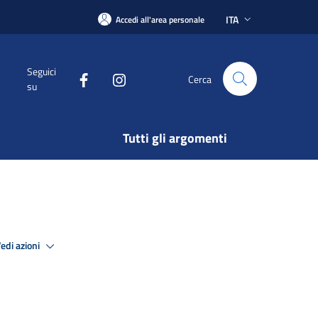
ITA
Accedi all'area personale
Seguici
Cerca
su
Tutti gli argomenti
edi azioni