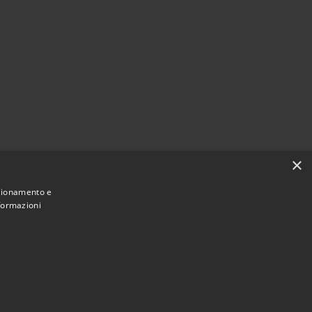
×
nzionamento e
nformazioni
Municipium
Accesso redazione
i Dalmine • Powered by
•