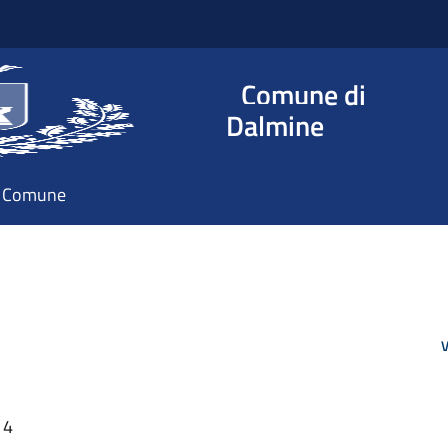
Comune di
Dalmine
il Comune
V
14