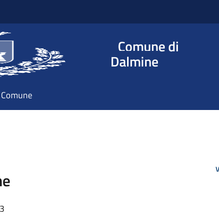
Comune di
Dalmine
il Comune
V
ne
13