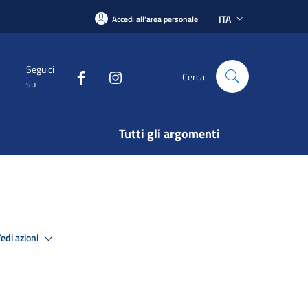
ITA
Accedi all'area personale
Seguici
Cerca
su
Tutti gli argomenti
edi azioni