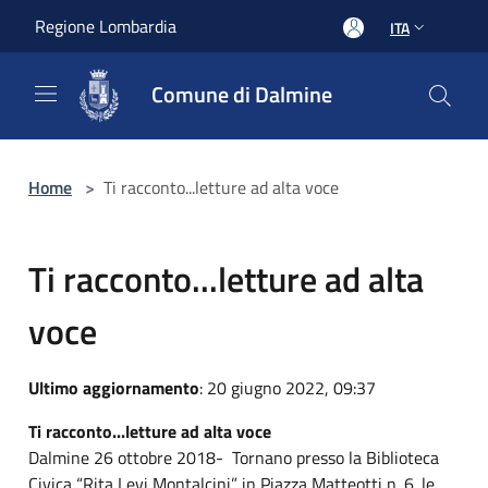
Salta al contenuto principale
Regione Lombardia
ITA
Comune di Dalmine
Home
>
Ti racconto...letture ad alta voce
Ti racconto...letture ad alta
voce
Ultimo aggiornamento
: 20 giugno 2022, 09:37
Ti racconto...letture ad alta voce
Dalmine 26 ottobre 2018- Tornano presso la Biblioteca
Civica “Rita Levi Montalcini” in Piazza Matteotti n. 6. le