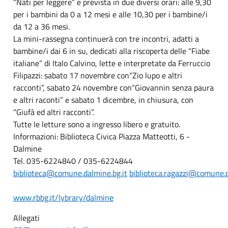
“Nati per leggere” e prevista in due diversi orari: alle 9,30
per i bambini da 0 a 12 mesi e alle 10,30 per i bambine/i
da 12 a 36 mesi.
La mini-rassegna continuerà con tre incontri, adatti a
bambine/i dai 6 in su, dedicati alla riscoperta delle “Fiabe
italiane” di Italo Calvino, lette e interpretate da Ferruccio
Filipazzi: sabato 17 novembre con“Zio lupo e altri
racconti”, sabato 24 novembre con“Giovannin senza paura
e altri raconti” e sabato 1 dicembre, in chiusura, con
“Giufà ed altri racconti”.
Tutte le letture sono a ingresso libero e gratuito.
Informazioni: Biblioteca Civica Piazza Matteotti, 6 -
Dalmine
Tel. 035-6224840 / 035-6224844
biblioteca@comune.dalmine.bg.it
biblioteca.ragazzi@comune.d
www.rbbg.it/lybrary/dalmine
Allegati