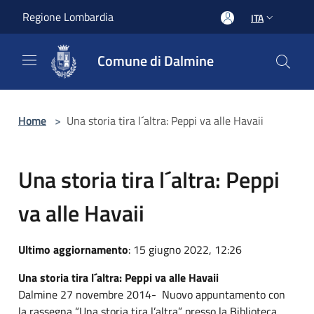
Salta al contenuto principale
Regione Lombardia
ITA
Comune di Dalmine
Home
>
Una storia tira l´altra: Peppi va alle Havaii
Una storia tira l´altra: Peppi
va alle Havaii
Ultimo aggiornamento
: 15 giugno 2022, 12:26
Una storia tira l´altra: Peppi va alle Havaii
Dalmine 27 novembre 2014- Nuovo appuntamento con
la rassegna “Una storia tira l’altra” presso la Biblioteca