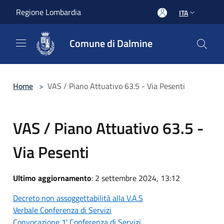
Salta al contenuto principale
Regione Lombardia
ITA
Comune di Dalmine
Home
>
VAS / Piano Attuativo 63.5 - Via Pesenti
VAS / Piano Attuativo 63.5 -
Via Pesenti
Ultimo aggiornamento
: 2 settembre 2024, 13:12
Decreto non assoggettabilità alla V.A.S
Verbale Conferenza di Servizi
Convocazione 1' Conferenza di Servizi