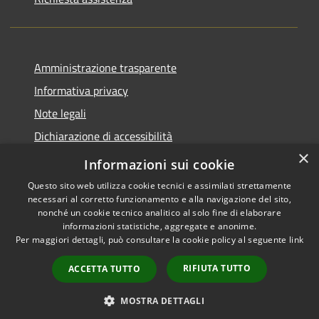
Amministrazione trasparente
Informativa privacy
Note legali
Dichiarazione di accessibilità
×
Piano di miglioramento del sito
Informazioni sui cookie
Questo sito web utilizza cookie tecnici e assimilati strettamente
necessari al corretto funzionamento e alla navigazione del sito,
nonché un cookie tecnico analitico al solo fine di elaborare
informazioni statistiche, aggregate e anonime.
RSS
Copyright © 2026 • Comune di
Per maggiori dettagli, può consultare la cookie policy al seguente
link
Accessibilità
Dalmine • Powered by
Privacy
Municipium
Accesso
•
RIFIUTA TUTTO
ACCETTA TUTTO
Cookie
redazione
Mappa del sito
MOSTRA DETTAGLI