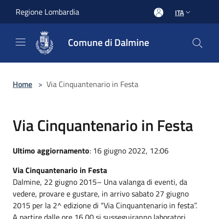
Salta al contenuto principale
Regione Lombardia
ITA
Comune di Dalmine
Home
>
Via Cinquantenario in Festa
Via Cinquantenario in Festa
Ultimo aggiornamento
: 16 giugno 2022, 12:06
Via Cinquantenario in Festa
Dalmine, 22 giugno 2015– Una valanga di eventi, da
vedere, provare e gustare, in arrivo sabato 27 giugno
2015 per la 2^ edizione di “Via Cinquantenario in festa”.
A partire dalle ore 16,00 si susseguiranno laboratori,