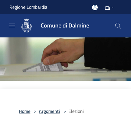
Salta al contenuto principale
Regione Lombardia
ITA
Comune di Dalmine
Home
>
Argomenti
>
Elezioni