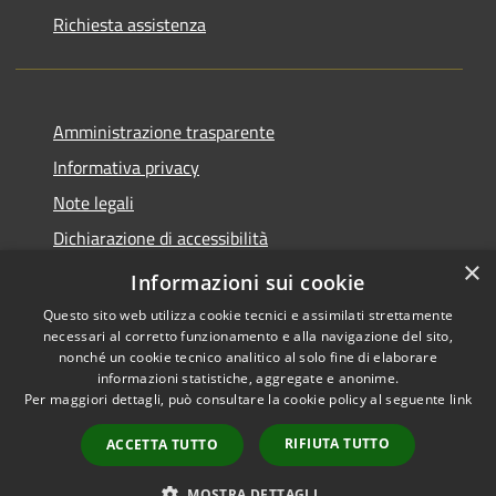
Richiesta assistenza
Amministrazione trasparente
Informativa privacy
Note legali
Dichiarazione di accessibilità
×
Piano di miglioramento del sito
Informazioni sui cookie
Questo sito web utilizza cookie tecnici e assimilati strettamente
necessari al corretto funzionamento e alla navigazione del sito,
nonché un cookie tecnico analitico al solo fine di elaborare
informazioni statistiche, aggregate e anonime.
RSS
Copyright © 2026 • Comune di
Per maggiori dettagli, può consultare la cookie policy al seguente
link
Accessibilità
Dalmine • Powered by
Privacy
Municipium
Accesso
•
RIFIUTA TUTTO
ACCETTA TUTTO
Cookie
redazione
Mappa del sito
MOSTRA DETTAGLI