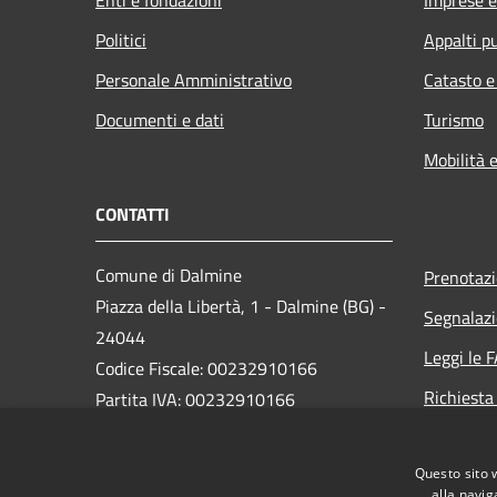
Politici
Appalti pu
Personale Amministrativo
Catasto e
Documenti e dati
Turismo
Mobilità e
CONTATTI
Comune di Dalmine
Prenotaz
Piazza della Libertà, 1 - Dalmine (BG) -
Segnalazi
24044
Leggi le 
Codice Fiscale: 00232910166
Richiesta
Partita IVA: 00232910166
PEC:
protocollo@pec.comune.dalmine.bg.it
Questo sito 
Centralino Unico: 035/62.24.711
alla navig