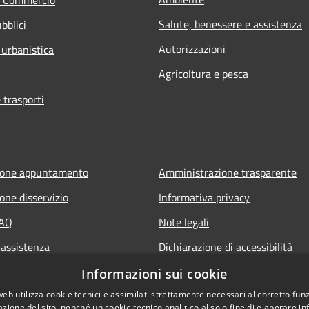
Salute, benessere e assistenza
bblici
Autorizzazioni
 urbanistica
Agricoltura e pesca
 trasporti
ione appuntamento
Amministrazione trasparente
one disservizio
Informativa privacy
FAQ
Note legali
 assistenza
Dichiarazione di accessibilità
Piano di miglioramento del sito
Informazioni sui cookie
web utilizza cookie tecnici e assimilati strettamente necessari al corretto fu
azione del sito, nonché un cookie tecnico analitico al solo fine di elaborare i