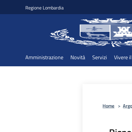
Salta al contenuto principale
Regione Lombardia
Amministrazione
Novità
Servizi
Vivere 
Home
>
Arg