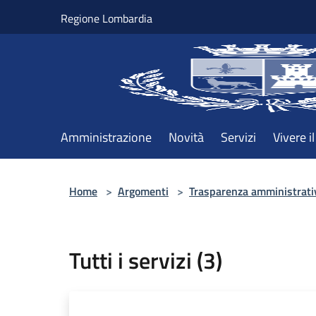
Salta al contenuto principale
Regione Lombardia
Amministrazione
Novità
Servizi
Vivere 
Home
>
Argomenti
>
Trasparenza amministrati
Tutti i servizi (3)