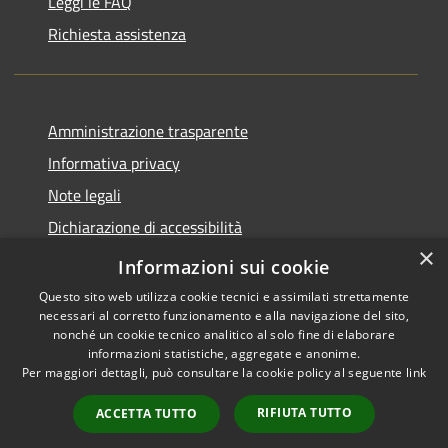
Leggi le FAQ
Richiesta assistenza
Amministrazione trasparente
Informativa privacy
Note legali
Dichiarazione di accessibilità
×
Piano di miglioramento del sito
Informazioni sui cookie
Questo sito web utilizza cookie tecnici e assimilati strettamente
necessari al corretto funzionamento e alla navigazione del sito,
nonché un cookie tecnico analitico al solo fine di elaborare
informazioni statistiche, aggregate e anonime.
RSS
Copyright © 2026 • Comune di
Per maggiori dettagli, può consultare la cookie policy al seguente
link
Accessibilità
Dalmine • Powered by
Privacy
Municipium
Accesso
•
RIFIUTA TUTTO
ACCETTA TUTTO
Cookie
redazione