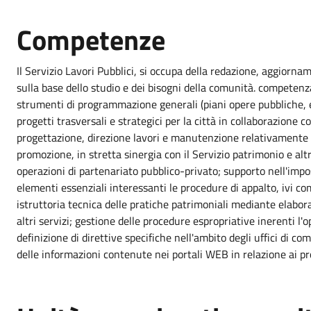
Competenze
Il Servizio Lavori Pubblici, si occupa della redazione, aggiorn
sulla base dello studio e dei bisogni della comunità. competenza 
strumenti di programmazione generali (piani opere pubbliche, ec
progetti trasversali e strategici per la città in collaborazione con
progettazione, direzione lavori e manutenzione relativamente al
promozione, in stretta sinergia con il Servizio patrimonio e altri
operazioni di partenariato pubblico-privato; supporto nell'impos
elementi essenziali interessanti le procedure di appalto, ivi compr
istruttoria tecnica delle pratiche patrimoniali mediante elabora
altri servizi; gestione delle procedure espropriative inerenti 
definizione di direttive specifiche nell'ambito degli uffici d
delle informazioni contenute nei portali WEB in relazione ai p