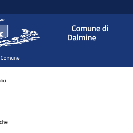
Comune di
Dalmine
il Comune
lici
iche