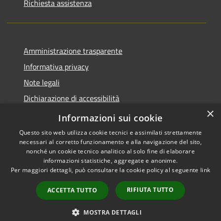
Richiesta assistenza
Amministrazione trasparente
Informativa privacy
Note legali
Dichiarazione di accessibilità
×
Piano di miglioramento del sito
Informazioni sui cookie
Questo sito web utilizza cookie tecnici e assimilati strettamente
necessari al corretto funzionamento e alla navigazione del sito,
nonché un cookie tecnico analitico al solo fine di elaborare
informazioni statistiche, aggregate e anonime.
RSS
Copyright © 2026 • Comune di
Per maggiori dettagli, può consultare la cookie policy al seguente
link
Accessibility
Dalmine • Powered by
Privacy
Municipium
Admin
•
RIFIUTA TUTTO
ACCETTA TUTTO
Cookie
access
Sitemap
MOSTRA DETTAGLI