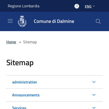
Salta al contenuto principale
Regione Lombardia
ENG
Comune di Dalmine
Home
>
Sitemap
Sitemap
administration
Announcements
Services