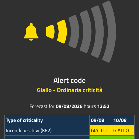
Alert code
Giallo - Ordinaria criticità
Forecast for
09/08/2026
hours
12:52
Type of criticality
09/08
10/08
Incendi boschivi (862)
GIALLO
GIALLO