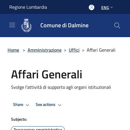
Salta al contenuto principale
Regione Lombardia
ENG
Comune di Dalmine
Home
>
Amministrazione
>
Uffici
>
Affari Generali
Affari Generali
Svolge l'attività di supporto agli organi istituzionali
Share
See actions
Subjects:
Trasparenza amministrativa