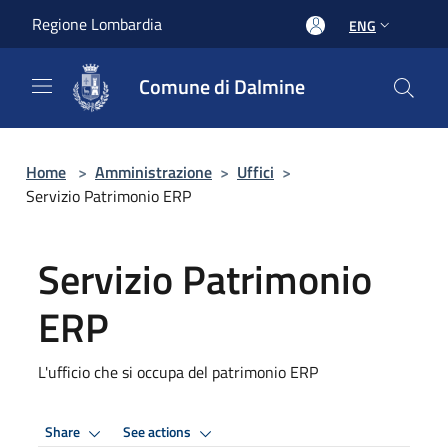
Salta al contenuto principale
Regione Lombardia
ENG
Comune di Dalmine
Home
>
Amministrazione
>
Uffici
>
Servizio Patrimonio ERP
Servizio Patrimonio
ERP
L'ufficio che si occupa del patrimonio ERP
Share
See actions