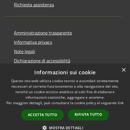
Richiesta assistenza
Amministrazione trasparente
Informativa privacy
Note legali
Dichiarazione di accessibilità
×
Piano di miglioramento del sito
Informazioni sui cookie
Questo sito web utilizza cookie tecnici e assimilati strettamente
necessari al corretto funzionamento e alla navigazione del sito,
nonché un cookie tecnico analitico al solo fine di elaborare
informazioni statistiche, aggregate e anonime.
RSS
Copyright © 2026 • Comune di
Per maggiori dettagli, può consultare la cookie policy al seguente
link
Accessibility
Dalmine • Powered by
Privacy
Municipium
Admin
•
RIFIUTA TUTTO
ACCETTA TUTTO
Cookie
access
Sitemap
MOSTRA DETTAGLI