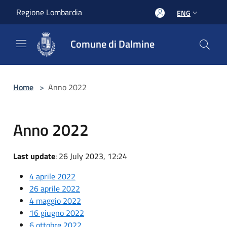
Salta al contenuto principale
Regione Lombardia
ENG
Comune di Dalmine
Home
>
Anno 2022
Anno 2022
Last update
: 26 July 2023, 12:24
4 aprile 2022
26 aprile 2022
4 maggio 2022
16 giugno 2022
6 ottobre 2022