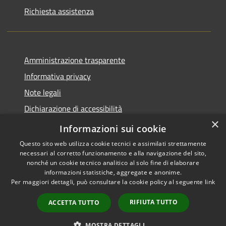
Richiesta assistenza
Amministrazione trasparente
Informativa privacy
Note legali
Dichiarazione di accessibilità
×
Piano di miglioramento del sito
Informazioni sui cookie
Questo sito web utilizza cookie tecnici e assimilati strettamente
necessari al corretto funzionamento e alla navigazione del sito,
nonché un cookie tecnico analitico al solo fine di elaborare
informazioni statistiche, aggregate e anonime.
RSS
Copyright © 2026 • Comune di
Per maggiori dettagli, può consultare la cookie policy al seguente
link
Accessibility
Dalmine • Powered by
Privacy
Municipium
Admin
•
RIFIUTA TUTTO
ACCETTA TUTTO
Cookie
access
Sitemap
MOSTRA DETTAGLI