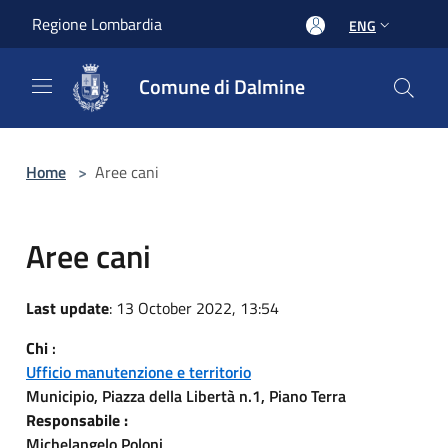
Salta al contenuto principale
Regione Lombardia
ENG
Comune di Dalmine
Home
>
Aree cani
Aree cani
Last update
: 13 October 2022, 13:54
Chi
:
Ufficio manutenzione e territorio
Municipio, Piazza della Libertà n.1, Piano Terra
Responsabile :
Michelangelo Poloni