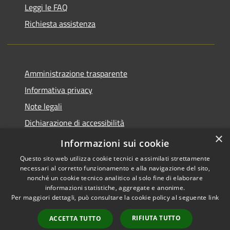
Leggi le FAQ
Richiesta assistenza
Amministrazione trasparente
Informativa privacy
Note legali
Dichiarazione di accessibilità
×
Piano di miglioramento del sito
Informazioni sui cookie
Questo sito web utilizza cookie tecnici e assimilati strettamente
necessari al corretto funzionamento e alla navigazione del sito,
nonché un cookie tecnico analitico al solo fine di elaborare
informazioni statistiche, aggregate e anonime.
RSS
Copyright © 2026 • Comune di
Per maggiori dettagli, può consultare la cookie policy al seguente
link
Accessibility
Dalmine • Powered by
Privacy
Municipium
Admin
•
RIFIUTA TUTTO
ACCETTA TUTTO
Cookie
access