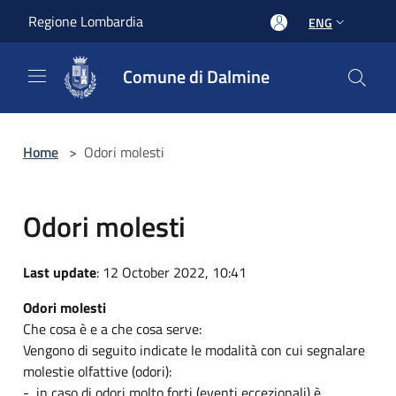
Salta al contenuto principale
Regione Lombardia
ENG
Comune di Dalmine
Home
>
Odori molesti
Odori molesti
Last update
: 12 October 2022, 10:41
Odori molesti
Che cosa è e a che cosa serve:
Vengono di seguito indicate le modalità con cui segnalare
molestie olfattive (odori):
- in caso di odori molto forti (eventi eccezionali) è