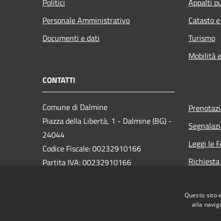
Politici
Appalti pu
Personale Amministrativo
Catasto e
Documenti e dati
Turismo
Mobilità e
CONTATTI
Comune di Dalmine
Prenotaz
Piazza della Libertà, 1 - Dalmine (BG) -
Segnalazi
24044
Leggi le 
Codice Fiscale: 00232910166
Richiesta
Partita IVA: 00232910166
PEC:
protocollo@pec.comune.dalmine.bg.it
Questo sito 
Centralino Unico: 035/62.24.711
alla navig