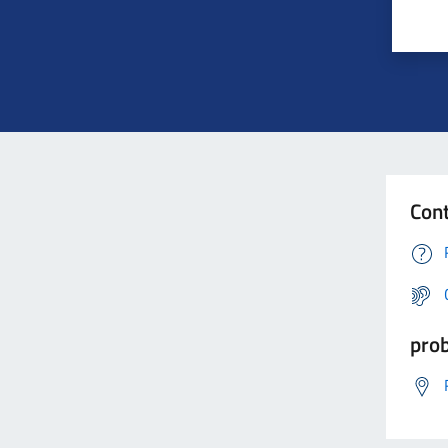
Cont
prob