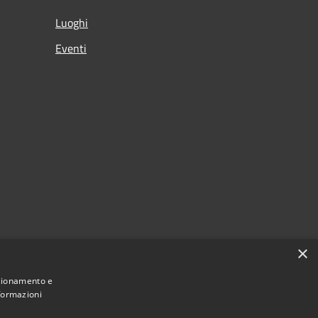
Luoghi
Eventi
×
nzionamento e
nformazioni