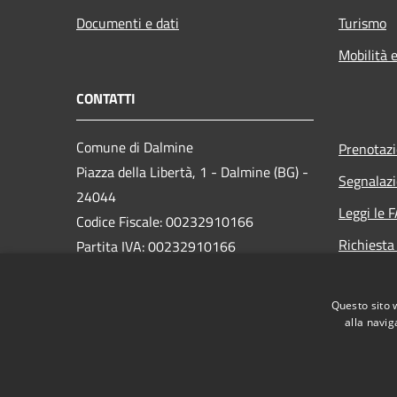
Documenti e dati
Turismo
Mobilità e
CONTATTI
Comune di Dalmine
Prenotaz
Piazza della Libertà, 1 - Dalmine (BG) -
Segnalazi
24044
Leggi le 
Codice Fiscale: 00232910166
Richiesta
Partita IVA: 00232910166
PEC:
protocollo@pec.comune.dalmine.bg.it
Questo sito 
Centralino Unico: 035/62.24.711
alla navig