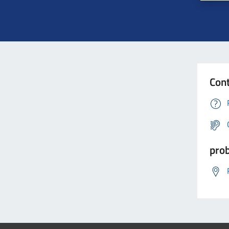
Cont
prob