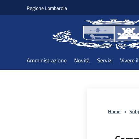
Salta al contenuto principale
Regione Lombardia
Amministrazione
Novità
Servizi
Vivere 
Home
>
Subj