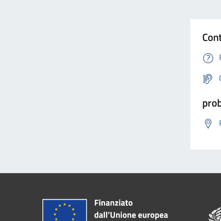
Cont
prob