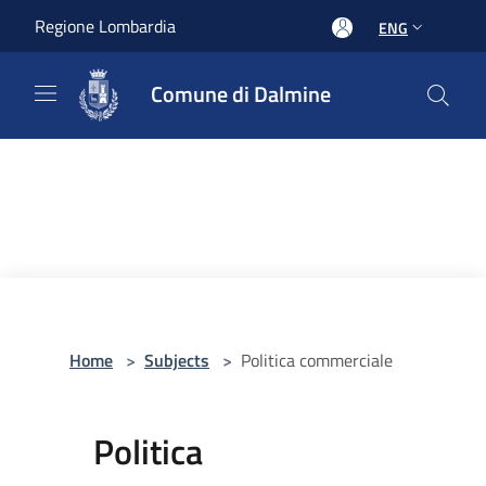
Salta al contenuto principale
Regione Lombardia
ENG
Comune di Dalmine
Home
>
Subjects
>
Politica commerciale
Politica