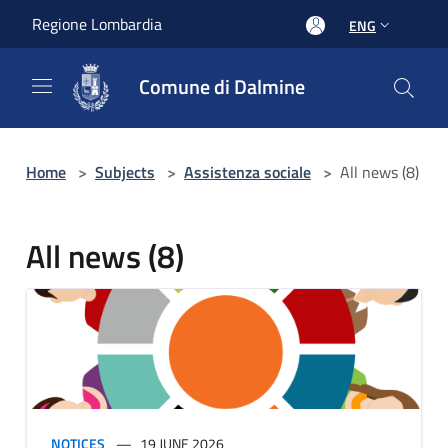
Salta al contenuto principale
Regione Lombardia
ENG
Comune di Dalmine
Home
>
Subjects
>
Assistenza sociale
>
All news (8)
All news (8)
NOTICES
19 JUNE 2026