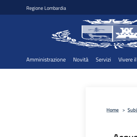
Salta al contenuto principale
Regione Lombardia
Amministrazione
Novità
Servizi
Vivere 
Home
>
Subj