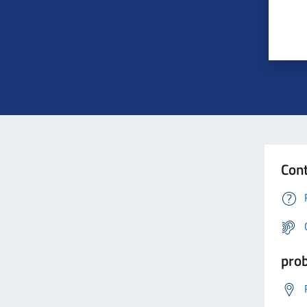
Cont
prob