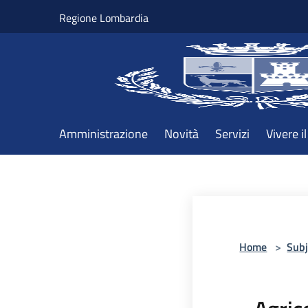
Salta al contenuto principale
Regione Lombardia
Amministrazione
Novità
Servizi
Vivere 
Home
>
Subj