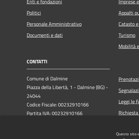
Enti e fondazioni
Imprese 
Politici
Appalti pu
Personale Amministrativo
Catasto e
Documenti e dati
Turismo
Mobilità e
CONTATTI
Comune di Dalmine
Prenotaz
Piazza della Libertà, 1 - Dalmine (BG) -
Segnalazi
24044
Leggi le 
Codice Fiscale: 00232910166
Richiesta
Partita IVA: 00232910166
PEC:
protocollo@pec.comune.dalmine.bg.it
Questo sito 