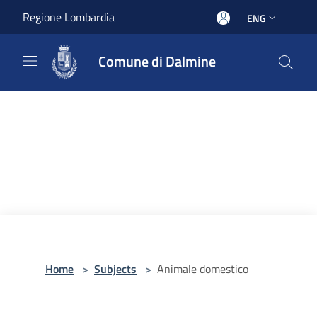
Salta al contenuto principale
Regione Lombardia
ENG
Comune di Dalmine
Home
>
Subjects
>
Animale domestico