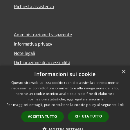
Richiesta assistenza
Amministrazione trasparente
Informativa privacy
Note legali
Dichiarazione di accessibilità
×
Piano di miglioramento del sito
Informazioni sui cookie
Questo sito web utilizza cookie tecnici e assimilati strettamente
necessari al corretto funzionamento e alla navigazione del sito,
nonché un cookie tecnico analitico al solo fine di elaborare
informazioni statistiche, aggregate e anonime.
RSS
Copyright © 2026 • Comune di
Per maggiori dettagli, può consultare la cookie policy al seguente
link
Accessibility
Dalmine • Powered by
Privacy
Municipium
Admin
•
RIFIUTA TUTTO
ACCETTA TUTTO
Cookie
access
Sitemap
MOSTRA DETTAGLI