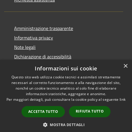
Amministrazione trasparente
Informativa privacy
Note legali
Dichiarazione di accessibilità
×
Piano di miglioramento del sito
Informazioni sui cookie
Questo sito web utilizza cookie tecnici e assimilati strettamente
necessari al corretto funzionamento e alla navigazione del sito,
nonché un cookie tecnico analitico al solo fine di elaborare
informazioni statistiche, aggregate e anonime.
RSS
Copyright © 2026 • Comune di
Per maggiori dettagli, può consultare la cookie policy al seguente
link
Accessibility
Dalmine • Powered by
Privacy
Municipium
Admin
•
RIFIUTA TUTTO
ACCETTA TUTTO
Cookie
access
Sitemap
MOSTRA DETTAGLI