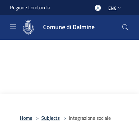
Salta al contenuto principale
Regione Lombardia
ENG
Comune di Dalmine
Home
>
Subjects
>
Integrazione sociale