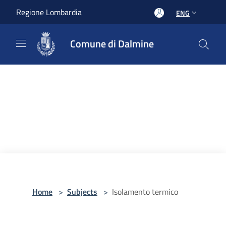
Salta al contenuto principale
Regione Lombardia
ENG
Comune di Dalmine
Home
>
Subjects
>
Isolamento termico