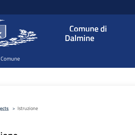
Comune di
Dalmine
il Comune
ects
>
Istruzione