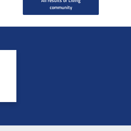
All results of Living
community