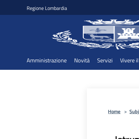
Salta al contenuto principale
Regione Lombardia
Amministrazione
Novità
Servizi
Vivere 
Home
>
Subj