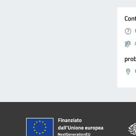
Cont
prob