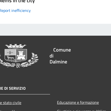
lems in the city
Report inefficiency
Comune
di
Dalmine
E DI SERVIZIO
Educazione e formazione
e stato civile