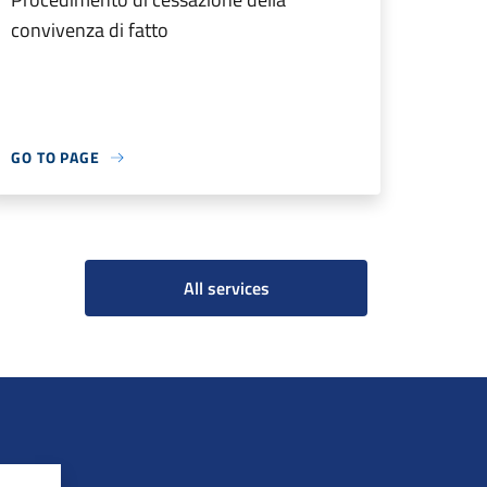
convivenza di fatto
GO TO PAGE
All services