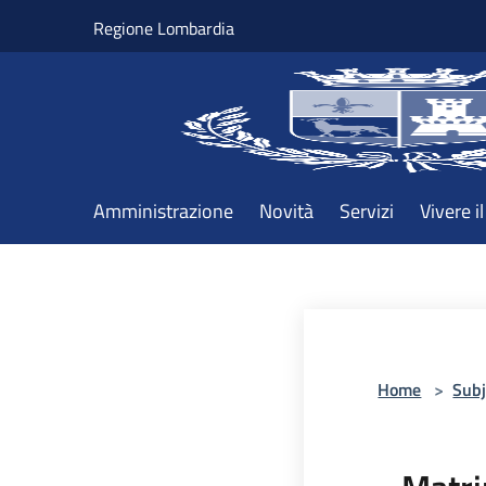
Salta al contenuto principale
Regione Lombardia
Amministrazione
Novità
Servizi
Vivere 
Home
>
Subj