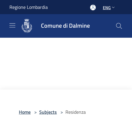
Salta al contenuto principale
Regione Lombardia
ENG
Comune di Dalmine
Home
>
Subjects
>
Residenza