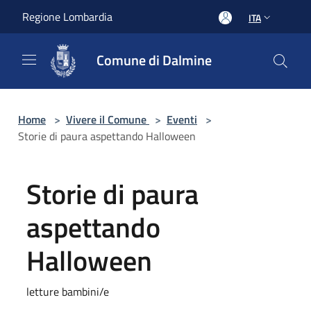
Salta al contenuto principale
Regione Lombardia
ITA
Comune di Dalmine
Home
>
Vivere il Comune
>
Eventi
>
Storie di paura aspettando Halloween
Storie di paura
aspettando
Halloween
letture bambini/e