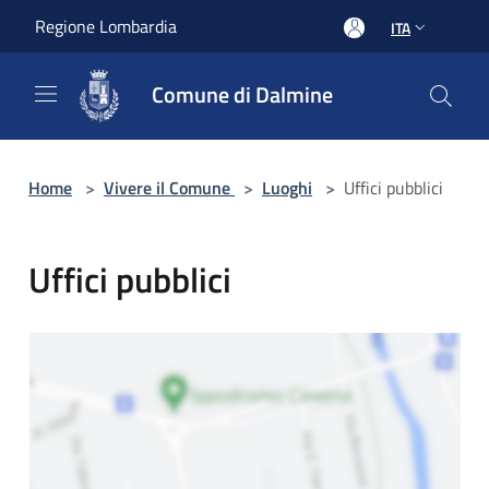
Salta al contenuto principale
Regione Lombardia
ITA
Comune di Dalmine
Home
>
Vivere il Comune
>
Luoghi
>
Uffici pubblici
Uffici pubblici