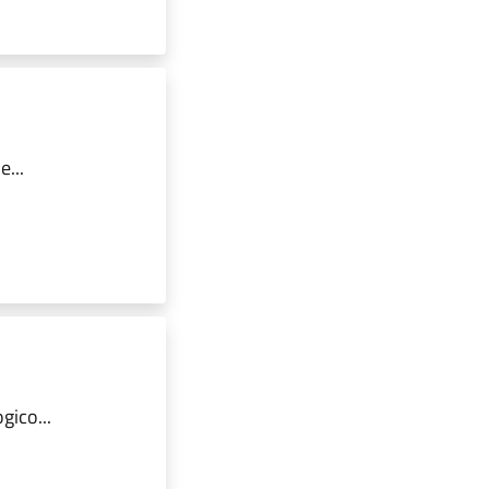
...
gico...