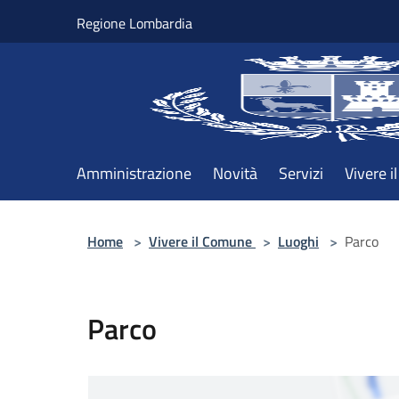
Salta al contenuto principale
Regione Lombardia
Amministrazione
Novità
Servizi
Vivere 
Home
>
Vivere il Comune
>
Luoghi
>
Parco
Parco