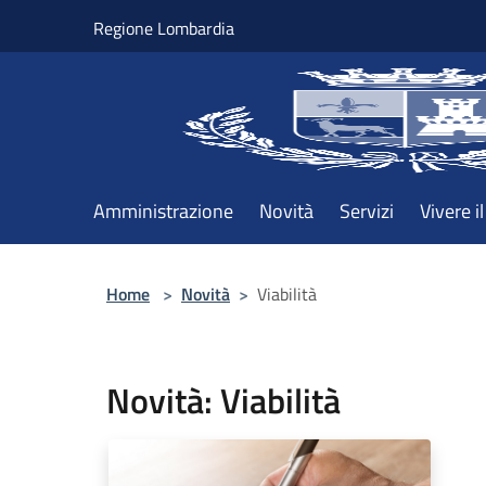
Salta al contenuto principale
Regione Lombardia
Amministrazione
Novità
Servizi
Vivere 
Home
>
Novità
>
Viabilità
Novità: Viabilità