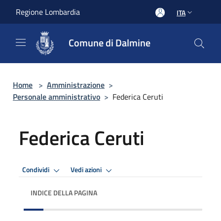
Salta al contenuto principale
Regione Lombardia
ITA
Comune di Dalmine
Home
>
Amministrazione
>
Personale amministrativo
>
Federica Ceruti
Federica Ceruti
Condividi
Vedi azioni
INDICE DELLA PAGINA