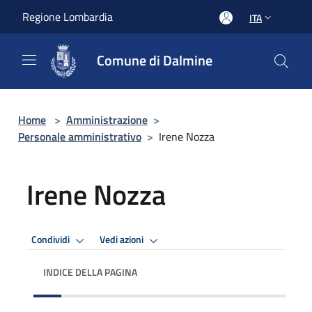
Salta al contenuto principale
Regione Lombardia
ITA
Comune di Dalmine
Home
>
Amministrazione
>
Personale amministrativo
>
Irene Nozza
Irene Nozza
Condividi
Vedi azioni
INDICE DELLA PAGINA