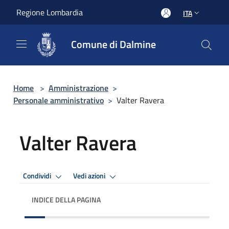
Salta al contenuto principale
Regione Lombardia
ITA
Comune di Dalmine
Home
>
Amministrazione
>
Personale amministrativo
>
Valter Ravera
Valter Ravera
Condividi
Vedi azioni
INDICE DELLA PAGINA