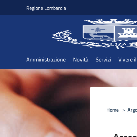
Salta al contenuto principale
Regione Lombardia
Amministrazione
Novità
Servizi
Vivere 
Home
>
Arg