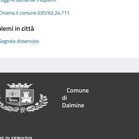
Chiama il comune 035/62.24.711
lemi in città
Segnala disservizio
Comune
di
Dalmine
E DI SERVIZIO