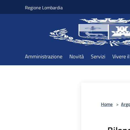
Salta al contenuto principale
Regione Lombardia
Amministrazione
Novità
Servizi
Vivere 
Home
>
Arg