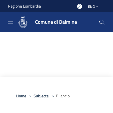
Salta al contenuto principale
Regione Lombardia
ENG
Comune di Dalmine
Home
>
Subjects
>
Bilancio