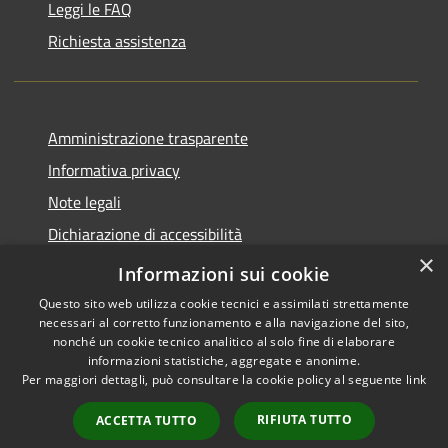
Leggi le FAQ
Richiesta assistenza
Amministrazione trasparente
Informativa privacy
Note legali
Dichiarazione di accessibilità
×
Piano di miglioramento del sito
Informazioni sui cookie
Questo sito web utilizza cookie tecnici e assimilati strettamente
necessari al corretto funzionamento e alla navigazione del sito,
nonché un cookie tecnico analitico al solo fine di elaborare
informazioni statistiche, aggregate e anonime.
RSS
Copyright © 2026 • Comune di
Per maggiori dettagli, può consultare la cookie policy al seguente
link
Accessibility
Dalmine • Powered by
Privacy
Municipium
Admin
•
RIFIUTA TUTTO
ACCETTA TUTTO
Cookie
access